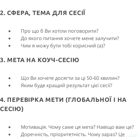
2. СФЕРА, ТЕМА ДЛЯ СЕСІЇ
Про що б Ви хотіли поговорити?
До якого питання хочете мене залучити?
Чим я можу бути тобі корисний (а)?
3. МЕТА НА КОУЧ-СЕСІЮ
Що Ви хочете досягти за ці 50-60 хвилин?
Яким буде кращий результат цієї сесії?
4. ПЕРЕВІРКА МЕТИ (ГЛОБАЛЬНОЇ І НА
СЕСІЮ)
Мотивація. Чому саме ця мета? Навіщо вам це?
Доречність, пріоритетність. Чому зараз? Це