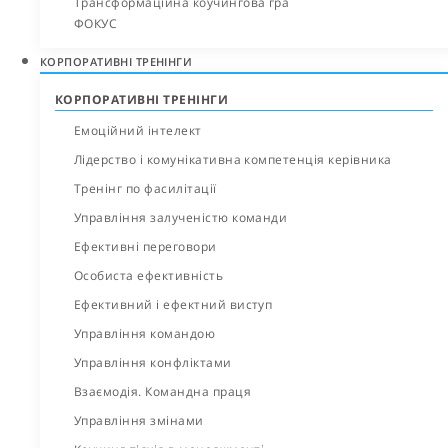
Трансформаційна коучингова гра
ФОКУС
КОРПОРАТИВНІ ТРЕНІНГИ
КОРПОРАТИВНІ ТРЕНІНГИ
Емоційний інтелект
Лідерство і комунікативна компетенція керівника
Тренінг по фасилітації
Управління залученістю команди
Ефективні переговори
Особиста ефективність
Ефективний і ефектний виступ
Управління командою
Управління конфліктами
Взаємодія. Командна праця
Управління змінами