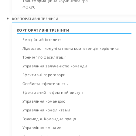
Трансформаційна коучингова гра
ФОКУС
КОРПОРАТИВНІ ТРЕНІНГИ
КОРПОРАТИВНІ ТРЕНІНГИ
Емоційний інтелект
Лідерство і комунікативна компетенція керівника
Тренінг по фасилітації
Управління залученістю команди
Ефективні переговори
Особиста ефективність
Ефективний і ефектний виступ
Управління командою
Управління конфліктами
Взаємодія. Командна праця
Управління змінами