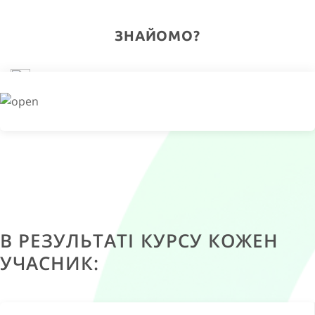
ЗНАЙОМО?
Найкращий із співробітників раптом став
"токсичним"
І втрачати його не хочеться і залишити все як буде
помилкою.
Будь-які зміни, співробітники зустрічають
бурею емоцій
Навіть зникнення кавомашини на пару днів здатне
викликати емоційний вибух.
В РЕЗУЛЬТАТІ КУРСУ КОЖЕН
УЧАСНИК:
Втрачена концентрація
Замість рішучості до дії, в очах співробітників
читається розгубленість та лякаючі думки про
особисте майбутнє.