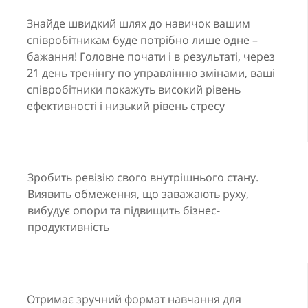
Знайде швидкий шлях до навичок вашим
Бізнес усвідомив зміни
співробітникам буде потрібно лише одне –
А співробітники все ще діють виходячи зі старих
бажання! Головне почати і в результаті, через
стратегій та звичних для себе патернів.
21 день тренінгу по управлінню змінами, ваші
Старі методи управління
співробітники покажуть високий рівень
Бажані результати перестали бути досяжні звичними
ефективності і низький рівень стресу
способами та стратегіями.
Помілка ≠ резерв
Підвищена тривожність, збільшення кількості
Зробить ревізію свого внутрішнього стану.
завдань поряд із невмінням швидко адаптуватися
Виявить обмеження, що заважають руху,
призвело до відсутності часу на рефлексію та
вибудує опори та підвищить бізнес-
висновки.
продуктивність
Отримає зручний формат навчання для