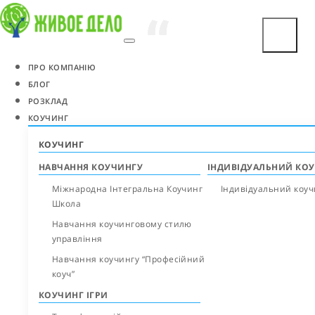
“
“
“
“
ПРО КОМПАНІЮ
БЛОГ
РОЗКЛАД
КОУЧИНГ
КОУЧИНГ
НАВЧАННЯ КОУЧИНГУ
ІНДИВІДУАЛЬНИЙ КО
Міжнародна Інтегральна Коучинг
Індивідуальний коуч
Школа
Навчання коучинговому стилю
управління
Навчання коучингу “Професійний
коуч”
КОУЧИНГ ІГРИ