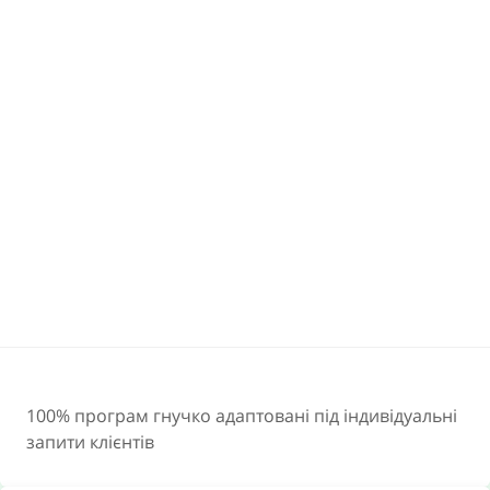
КОЖНА ПРОГРАМА АЛЛИ – ЦЕ
ТРАНСФОРМАЦІЯ ДО НОВОГО ЖИТТЯ!
ЦЕ КОНЦЕНТРАТ ЗНАНЬ, ЯКИЙ
ВІДКРИЄ ШЛЯХ ДО МЕТИ.
УЧАСТНИКИ ПРОЕКТІВ ОТРИМУЮТЬ
НЕСПОДІВАНІ ПОДАРУНКИ ДОЛІ,
СМІЛИВІСТЬ ЗДІЙСНИТИ ДАВНІ МРІЇ,
МОЖЛИВІСТЬ НАЛАГОДЖУВАТИ
ВІДНОСИНИ З ПАРТНЕРОМ,
ОТРИМУЮТЬ НОВИЙ РІВЕНЬ ДОХОДУ
100% програм гнучко адаптовані під індивідуальні
І ВІРУ В ТЕ, ЩО БУДЬ-ЯКІ
запити клієнтів
ОБМЕЖЕННЯ ЛИШЕ У НАС В ГОЛОВІ!