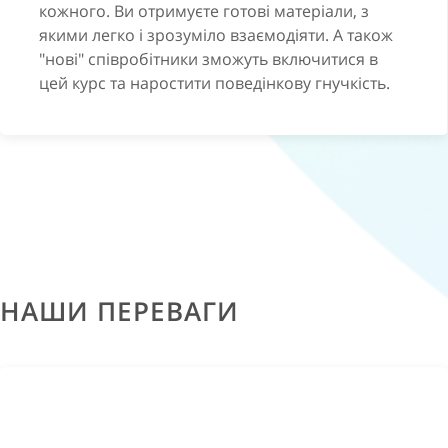
МИ ПРОПОНУЄМО
кожного. Ви отримуєте готові матеріали, з
якими легко і зрозуміло взаємодіяти. А також
ТЕХНОЛОГІЮ САМОКОУЧИНГУ ПІД
"нові" співробітники зможуть включитися в
ЧАС ЗУСТРІЧІ ІЗ ЗМІНАМИ
цей курс та наростити поведінкову гнучкість.
4 теми
Алла Задніпровська розкриє 4 грані AQ, які
допоможуть вашим співробітникам здобути
впевненість у завтрашньомудні
14 відео
-
уроків
НАШИ ПЕРЕВАГИ
Кожна тема тренінгу по адаптації персоналу
розкрита у відео-уроках з теоретичними блоками та
практичними завданнями тренування AQ
20 + звадань