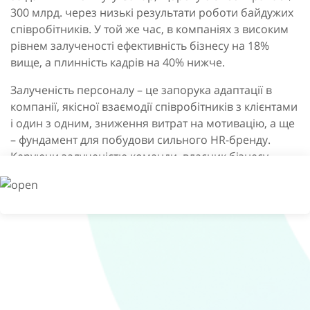
300 млрд. через низькі результати роботи байдужих
співробітників. У той же час, в компаніях з високим
рівнем залученості ефективність бізнесу на 18%
вище, а плинність кадрів на 40% нижче.
Залученість персоналу – це запорука адаптації в
компанії, якісної взаємодії співробітників з клієнтами
і один з одним, зниження витрат на мотивацію, а ще
– фундамент для побудови сильного НR-бренду.
Керуючи залученістю команди, власник бізнесу
може бути впевненим, що співробітники розділяють
цінності компанії і беруть на себе відповідальність за
досягнення цілей компанії.
ЗАЛУЧЕНИЙ СПІВРОБІТНИК:
Відчуває власну цінність для компанії