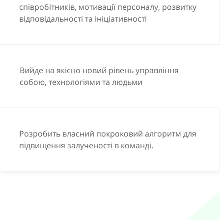
співробітників, мотивації персоналу, розвитку
Харизматичні лідери, що володіють високим рівнем
відповідальності та ініціативності
EQ, здатні «запалити» свою команду, спільно
виробляти рішення і спільно реалізувати.
Тренінг «Управління залученістю команди» дасть
Вийде на якісно новий рівень управління
практичне розуміння залученості і дозволить
собою, технологіями та людьми
виробити власну стратегію залучення команди.
ДОКЛАДНІШЕ
Розробить власний покроковий алгоритм для
підвищення залученості в команді.