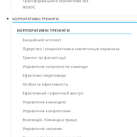
Трансформаційна коучингова гра
ФОКУС
КОРПОРАТИВНІ ТРЕНІНГИ
КОРПОРАТИВНІ ТРЕНІНГИ
Емоційний інтелект
Лідерство і комунікативна компетенція керівника
Тренінг по фасилітації
Управління залученістю команди
Ефективні переговори
Особиста ефективність
Ефективний і ефектний виступ
Управління командою
Управління конфліктами
Взаємодія. Командна праця
Управління змінами