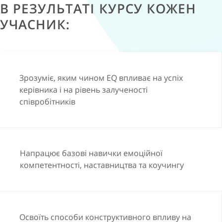
В РЕЗУЛЬТАТІ КУРСУ КОЖЕН
Відноситься до роботи з ентузіазмом
УЧАСНИК:
Розширює зону відповідальності
Відкритий до змін
Прагне розвивати компетенції
Дотримується дедлайнів
Проявляє ініціативу
Зрозуміє, яким чином EQ впливає на успіх
Орієнтований на досягнення результату
керівника і на рівень залученості
Чесний
співробітників
Відповідальний і обов'язковий
Лояльність та залученість колективу допомогає
співробітникам відчувати себе причетними до
компанії. Тому розвиток залученості персоналу –
Напрацює базові навички емоційної
важлива умова ефективної роботи організації.
компетентності, наставництва та коучингу
КЛЮЧ ДО СТВОРЕННЯ СЕРЕДОВИЩА
ЗАЛУЧЕНОСТІ – РІВЕНЬ ЕМОЦІЙНОГО
ІНТЕЛЕКТУ КЕРІВНИКА
Освоїть способи конструктивного впливу на