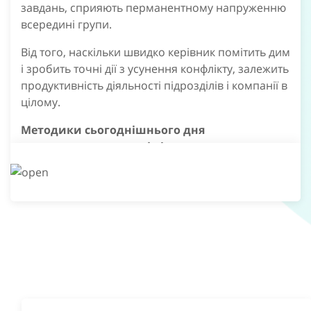
завдань, сприяють перманентному напруженню
всередині групи.
Від того, наскільки швидко керівник помітить дим
і зробить точні дії з усунення конфлікту, залежить
продуктивність діяльності підрозділів і компанії в
цілому.
Методики сьогоднішнього дня
використовують конфлікти як ресурс для
досягнення цілей.
Кращі з них, компанія «Живе Діло» спакувала в
дводенний тренінг з вирішення конфліктів для
компаній.
В РЕЗУЛЬТАТІ ТРЕНІНГУ З УПРАВЛІННЯ
КОНФЛІКТАМИ КОЖЕН УЧАСНИК:
сформує системне розуміння природи і