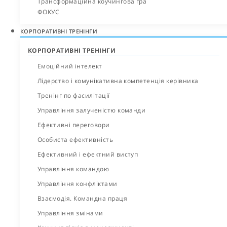
Трансформаційна коучингова гра
ФОКУС
КОРПОРАТИВНІ ТРЕНІНГИ
КОРПОРАТИВНІ ТРЕНІНГИ
Емоційний інтелект
Лідерство і комунікативна компетенція керівника
Тренінг по фасилітації
Управління залученістю команди
Ефективні переговори
Особиста ефективність
Ефективний і ефектний виступ
Управління командою
Управління конфліктами
Взаємодія. Командна праця
Управління змінами