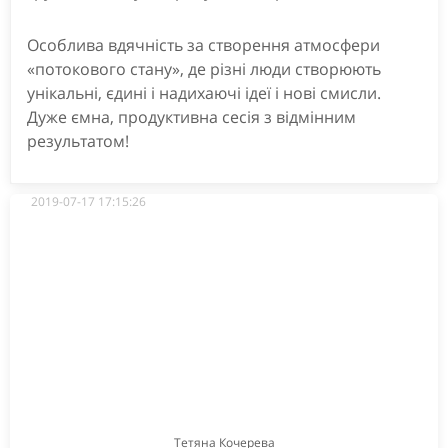
Особлива вдячність за створення атмосфери
«потокового стану», де різні люди створюють
унікальні, єдині і надихаючі ідеї і нові смисли.
Дуже ємна, продуктивна сесія з відмінним
результатом!
2019-07-17 17:15:26
Тетяна Кочерева