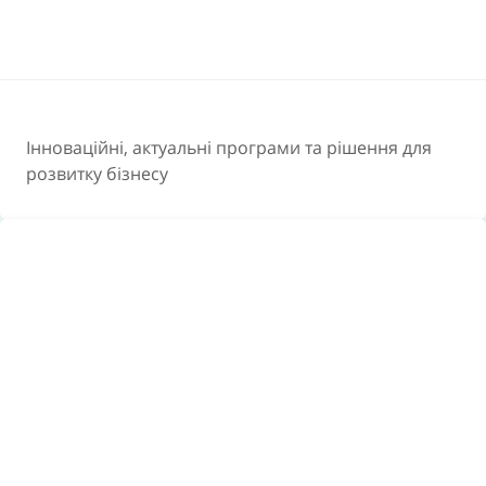
цінностей, використовуючи самомотивацію і
глибинний потенціал кожного!
ДОКЛАДНІШЕ
Інноваційні, актуальні програми та рішення для
розвитку бізнесу