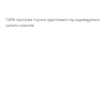
Впровадження нововведень.
Вирішення проблем.
Розробка інноваційних рішень.
Поліпшення командної роботи.
100% програм гнучко адаптовані під індивідуальні
Набір нових співробітників.
запити клієнтів
Згуртування колективу.
Запуск нових проектів.
Створення нових продуктів.
Залучення рядових співробітників в генерацію
ідей для компанії.
Підвищення ефективності роботи
співробітників.
Рішення конфліктних ситуацій.
ТРЕНІНГ З КОУЧИНГУ В ОРГАНІЗАЦІЇ
Просуваючи інновації в управлінні, компанія «Живе
Діло» створила практичний тренінг з впровадження