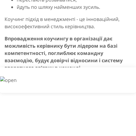
йдуть по шляху найменших зусиль.
Коучинг підхід в менеджменті - це інноваційний,
високоефективний стиль керівництва.
Впровадження коучингу в організації дає
можливість керівнику бути лідером на базі
компетентності, поглиблює командну
взаємодію, будує довірчі відносини і систему
зворотного зв'язку в команді.
Відчуваючи НА СОБІ МЕТОДИ КОУЧИНГА В
ОРГАНІЗАЦІЇ, СПІВРОБІТНИК:
розвиває мислення, спрямоване на результат;
творчо підходить до вирішення завдань;
знаходить мотивацію всередині себе.
ОСОБЛИВОСТІ ПІДХОДУ КОУЧИНГУ В
ОРГАНІЗАЦІЇ