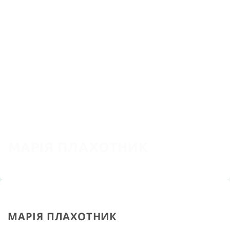
МАРІЯ ПЛАХОТНИК
Бізнес-тренер, коуч, консультант з управління.
Автор програм і розробок в області навчання і
розвитку персоналу.
ДОКЛАДНІШЕ
МАРІЯ ПЛАХОТНИК
МАРІЯ ПЛАХОТНИК