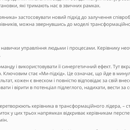
тановки, які тримають нас в звичних рамках.
ряника» застосовувати новий підхід до залучення співробі
ерівників, можна звернувшись до моделі трансформаційног
ні навички управління людьми і процесами. Керівнику нео
.
оманду і використовувати її синергетичний ефект. Тут в
. Ключовим стає «Ми-підхід». Це означає, що йде в минул
тат, кожен є внеском і повністю відповідає за свій внесо
вати і вірити в потенціал підлеглого, надихати, вести за
 перетворюють керівника в трансформаційного лідера, – ст
иток у цих трьох напрямках відкриває керівникам перспе
мін.