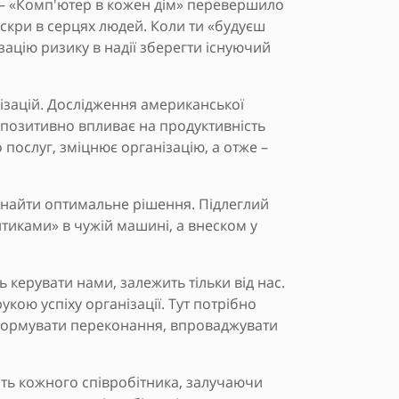
e – «Комп'ютер в кожен дім» перевершило
іскри в серцях людей. Коли ти «будуєш
мізацію ризику в надії зберегти існуючий
нізацій. Дослідження американської
 позитивно впливає на продуктивність
о послуг, зміцнює організацію, а отже –
 знайти оптимальне рішення. Підлеглий
нтиками» в чужій машині, а внеском у
 керувати нами, залежить тільки від нас.
кою успіху організації. Тут потрібно
сформувати переконання, впроваджувати
сть кожного співробітника, залучаючи