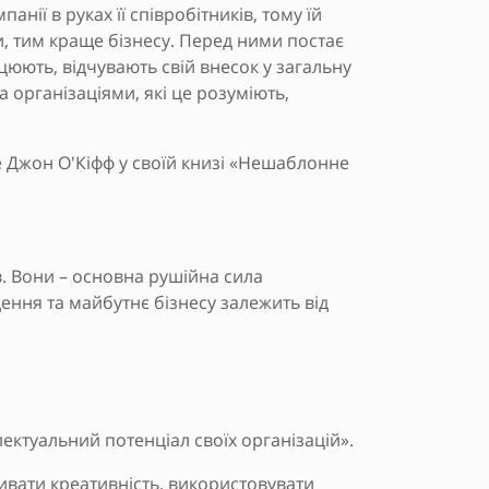
нії в руках її співробітників, тому їй
и, тим краще бізнесу. Перед ними постає
юють, відчувають свій внесок у загальну
За організаціями, які це розуміють,
е Джон О'Кіфф у своїй книзі «Нешаблонне
в. Вони – основна рушійна сила
дення та майбутнє бізнесу залежить від
лектуальний потенціал своїх організацій».
вивати креативність, використовувати