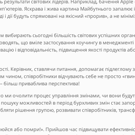
ь результати світових лідерів. Наприклад, бачення Appl
омп'ютерів. Яскрава і жива картина Майбутнього запалює 
ді і дії будуть спрямовані на якісний «прорив», а не міні
ом вибирають сьогодні більшість світових успішних орга
 доводять, що вміле застосування коучингу в менеджменті
ивацію і відповідальність, підвищення якості продуктів аб
сті. Керівник, ставлячи питання, допомагає підлеглому
ким чином, співробітники відчувають себе не просто «гви
 – більш приваблива перспектива!
мо ми очолити процес управління змінами, чи вони будуть
 пошуку можливостей в період бурхливих змін стає запору
обляти рішення групою, розвивати співробітників, тран
інюйся або помри!». Прийшов час підвищувати ефективні