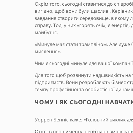
Окрім того, сьогодні ставитися до співроб
вигідно, щоб вони були щасливі. Керівни
завдання створити середовище, в якому л
справу. Тоді у них «горять очі», є енергія,
майбутнє.
«Минуле має стати трампліном. Але дуже 
мислення».
Чим є сьогодні минуле для вашої компані
Для того щоб розвинути надшвидкість на т
підприємств. Вони розробляють бізнес стра
темпу професійної та особистісної динамі
ЧОМУ І ЯК СЬОГОДНІ НАВЧАТ
Уоррен Бенніс каже: «Головний виклик для 
Отже, в першу чергу, необхідно змінювати