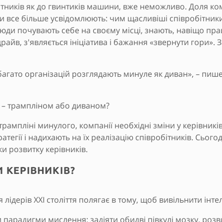
ітників як до гвинтиків машини, вже неможливо. Доля компа
ки все більше усвідомлюють: чим щасливіші співробітник
юди почувають себе на своєму місці, знають, навіщо прац
 драйв, з'являється ініціатива і бажання «звернути гори». 
багато організацій розглядають минуле як диван», – пиш
ї – трампліном або диваном?
рампліні минулого, компанії необхідні зміни у керівникі
тегії і надихають на їх реалізацію співробітників. Сього
ки розвитку керівників.
И КЕРІВНИКІВ?
лідерів XXI століття полягає в тому, щоб вивільнити інте
 парадигми мислення: задіяти обидві півкулі мозку, роз