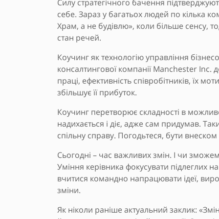
Силу стратегічного бачення підтверджуют
себе. Зараз у багатьох людей по кілька к
Храм, а не будівлю», коли більше сенсу, то
стан речей.
Коучинг як технологію управління бізнес
консалтингової компанії Manchester Inc.
праці, ефективність співробітників, їх мот
збільшує її прибуток.
Коучинг перетворює складності в можливо
надихається і діє, адже сам придумав. Та
спільну справу. Погодьтеся, бути внеском
Сьогодні – час важливих змін. І чи зможе
Уміння керівника фокусувати підлеглих на
вчитися командно напрацювати ідеї, вир
зміни.
Як ніколи раніше актуальний заклик: «Зм