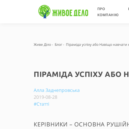
ПРО
КОМПАНІЮ
Живе Діло
-
Блог
-
Піраміда успіху або Навіщо навчати 
ПІРАМІДА УСПІХУ АБО 
Алла Заднепровська
2019-08-28
#Статті
КЕРІВНИКИ – ОСНОВНА РУШІЙН