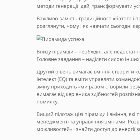
методи генерації ідей, трансформувати ус
Важливо замість традиційного «батога і п
розглянути, чому і як навчати сьогодні к
Внизу піраміди – необхідні, але недостат
Головне завдання – наділяти силою інших
Другий рівень вимагає вміння створити к
інтелект (EQ) та вміти управляти командою
зміну приходить «ми разом створили резуль
вимагає від керівника здібностей розпізна
помилку.
Вищий пілотаж цієї піраміди і вміння, які
менеджменті та управління змінами. Розв
можливостей» і знайти доступ до енергії з