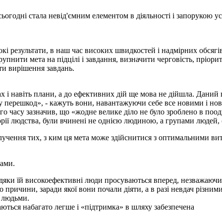
сьогодні стала невід'ємним елементом в діяльності і запорукою 
кі результати, в наш час високих швидкостей і надмірних обсяг
пнити мета на підцілі і завдання, визначити черговість, пріорит
ти вирішення завдань.
илах і навіть плани, а до ефективних дій ще мова не дійшла. Даний
чу перешкод», - кажуть вони, навантажуючи себе все новими і но
ого часу зазначив, що «жодне велике діло не було зроблено в поо
орії людства, були вчинені не однією людиною, а групами людей,
залучення тих, з ким ця мета може здійснитися з оптимальними ви
тами.
вдяки їй високоефективні люди просуваються вперед, незважаючи 
о причини, заради якої вони почали діяти, а в разі невдач різни
з людьми.
аються набагато легше і «підтримка» в шляху забезпечена