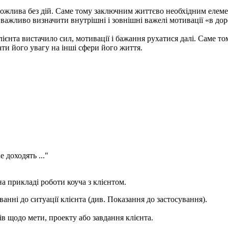
можлива без дій. Саме тому заключним життєво необхідним елеме
 важливо визначити внутрішні і зовнішні важелі мотивації «в дор
 клієнта вистачило сил, мотивації і бажання рухатися далі. Саме 
ати його увагу на інші сфери його життя.
е доходять ..."
 прикладі роботи коуча з клієнтом.
нні до ситуації клієнта (див. Показання до застосування).
в щодо мети, проекту або завдання клієнта.