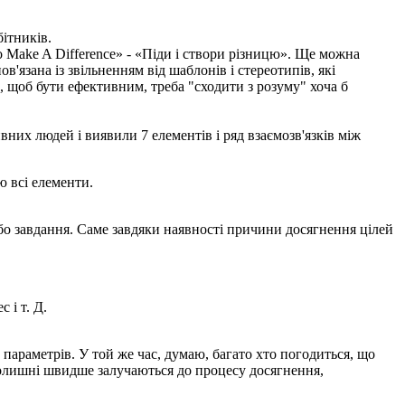
бітників.
 Make A Difference» - «Піди і створи різницю». Ще можна
язана із звільненням від шаблонів і стереотипів, які
 щоб бути ефективним, треба "сходити з розуму" хоча б
них людей і виявили 7 елементів і ряд взаємозв'язків між
ю всі елементи.
або завдання. Саме завдяки наявності причини досягнення цілей
 і т. Д.
 параметрів. У той же час, думаю, багато хто погодиться, що
вколишні швидше залучаються до процесу досягнення,