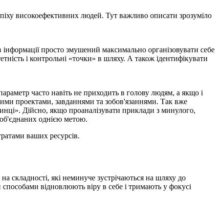
успіху високоефективних людей. Тут важливо описати зрозуміло
ів інформації просто змушений максимально організовувати себе
етність і контрольні «точки» в шляху. А також ідентифікувати
 параметр часто навіть не приходить в голову людям, а якщо і
вими проектами, завданнями та зобов'язаннями. Так вже
динці». Дійсно, якщо проаналізувати приклади з минулого,
 об'єднаних однією метою.
тратами ваших ресурсів.
на складності, які неминуче зустрічаються на шляху до
ми способами відновлюють віру в себе і тримають у фокусі