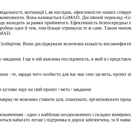
відальності, мотивації і, як наслідок, ефективністю наших співро
ри компоненти. Вона називається GoMAD. Дослівний переклад «Go
о виходить за рамки прийнятого. Ефективність безпосередньо пов'
 робиш одне й теж, тим більше отримуєш те ж саме. Таким чином,
o MAD.
Гилбертом. Вони досліджували величезна кількість високоефектив
завдання. І ще в ній важлива послідовність, в якій я і представл
а - те, заради чого особисто для вас має сенс ця мета, проект 
утами зору на свій проект / мета / завдання
авряд чи можливо ставити цілі, планувати, організовувати процес
 визначенням - один з найбільш неоднозначних і складно вимірних
аються набагато легше і підтримка в дорозі забезпечена, та й на