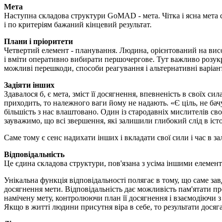
Мета
Наступна складова структури GoMAD - мета. Чітка і ясна мета 
і по критеріям бажаний кінцевий результат.
Плани і пріоритети
Четвертий елемент - планування. Людина, орієнтований на висо
і вміти оперативно вибирати першочергове. Тут важливо розукру
можливі перешкоди, способи реагування і альтернативні варіан
Задіяти інших
Здавалося б, є мета, зміст її досягнення, впевненість в своїх с
приходить, то належного ваги йому не надають. «Є ціль, не ба
більшість з нас влаштовано. Один із стародавніх мислителів св
зауважимо, що всі звершення, які залишили глибокий слід в іст
Саме тому є сенс надихати інших і вкладати свої сили і час в 
Відповідальність
Це єдина складова структури, пов'язана з усіма іншими елемен
Унікальна функція відповідальності полягає в тому, що саме за
досягнення мети. Відповідальність дає можливість пам'ятати пр
намічену мету, контролюючи план її досягнення і взаємодіючи 
Якщо в житті людини присутня віра в себе, то результати досяг