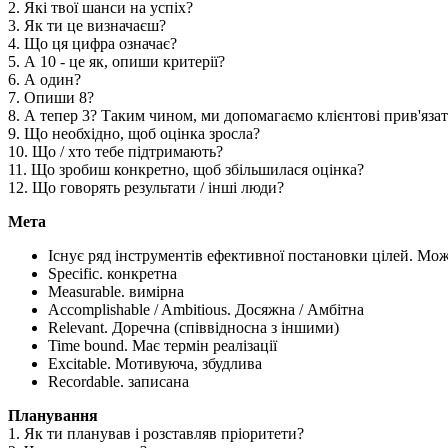
2. Які твої шанси на успіх?
3. Як ти це визначаєш?
4. Що ця цифра означає?
5. А 10 - це як, опиши критерії?
6. А один?
7. Опиши 8?
8. А тепер 3? Таким чином, ми допомагаємо клієнтові прив'язат
9. Що необхідно, щоб оцінка зросла?
10. Що / хто тебе підтримають?
11. Що зробиш конкретно, щоб збільшилася оцінка?
12. Що говорять результати / інші люди?
Мета
Існує ряд інструментів ефективної постановки цілей. М
Specific. конкретна
Measurable. вимірна
Accomplishable / Ambitious. Досяжна / Амбітна
Relevant. Доречна (співвідносна з іншими)
Time bound. Має термін реалізації
Excitable. Мотивуюча, збудлива
Recordable. записана
Планування
1. Як ти планував і розставляв пріоритети?