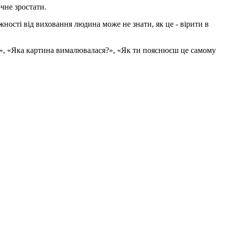
чне зростати.
ежності від виховання людина може не знати, як це - вірити в
?», «Яка картина вималювалася?», «Як ти пояснюєш це самому