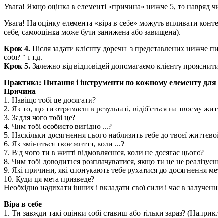
Увага! Якщо оцінка в елементі «причина» нижче 5, то навряд чи
Увага! На оцінку елемента «віра в себе» можуть впливати контекс
себе, самооцінка може бути занижена або завищена).
Крок 4.
Після задати клієнту доречні з представлених нижче п
собі? " і т.д.
Крок 5.
Залежно від відповідей допомагаємо клієнту прояснити
Практика: Питання і інструменти по кожному елементу для
Причина
1. Навіщо тобі це досягати?
2. Як то, що ти отримаєш в результаті, відіб'ється на твоєму жит
3. Задля чого тобі це?
4. Чим тобі особисто вигідно ...?
5. Наскільки досягнення цього наблизить тебе до твоєї життєво
6. Як зміниться твоє життя, коли ...?
7. Від чого ти в житті відмовляєшся, коли не досягає цього?
8. Чим тобі доводиться розплачуватися, якщо ти це не реалізує
9. Які причини, які спонукають тебе рухатися до досягнення ме
10. Куди ця мета призведе?
Необхідно надихати інших і вкладати свої сили і час в залучен
Віра в себе
1. Ти завжди такі оцінки собі ставиш або тільки зараз? (Наприкл