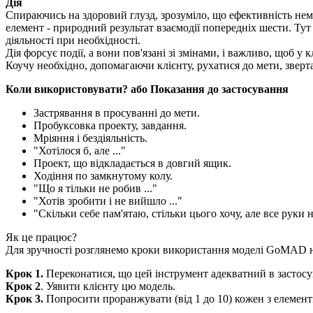
Дія
Спираючись на здоровий глузд, зрозуміло, що ефективність не
елемент - природний результат взаємодії попередніх шести. Тут
діяльності при необхідності.
Дія форсує події, а вони пов'язані зі змінами, і важливо, щоб у
Коучу необхідно, допомагаючи клієнту, рухатися до мети, зверт
Коли використовувати? або Показання до застосування
Застрявання в просуванні до мети.
Пробуксовка проекту, завдання.
Мріяння і бездіяльність.
"Хотілося б, але ..."
Проект, що відкладається в довгий ящик.
Ходіння по замкнутому колу.
"Що я тільки не робив ..."
"Хотів зробити і не вийшло ..."
"Скільки себе пам'ятаю, стільки цього хочу, але все руки н
Як це працює?
Для зручності розглянемо кроки використання моделі GoMAD на
Крок 1.
Переконатися, що цей інструмент адекватний в застосува
Крок 2
. Уявити клієнту цю модель.
Крок 3.
Попросити проранжувати (від 1 до 10) кожен з елементі