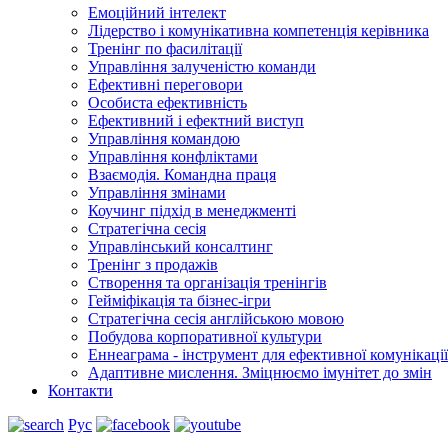
Емоційний інтелект
Лідерство і комунікативна компетенція керівника
Тренінг по фасилітації
Управління залученістю команди
Ефективні переговори
Особиста ефективність
Ефективний і ефектний виступ
Управління командою
Управління конфліктами
Взаємодія. Командна праця
Управління змінами
Коучинг підхід в менеджменті
Стратегічна сесія
Управлінський консалтинг
Тренінг з продажів
Створення та організація тренінгів
Гейміфікація та бізнес-ігри
Стратегічна сесія англійською мовою
Побудова корпоративної культури
Еннеаграма - інструмент для ефективної комунікації
Адаптивне мислення. Зміцнюємо імунітет до змін
Контакти
Рус