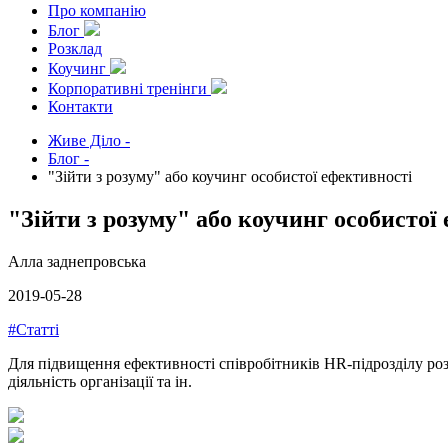
Про компанію
Блог
Розклад
Коучинг
Корпоративні тренінги
Контакти
Живе Діло
-
Блог
-
"Зійти з розуму" або коучинг особистої ефективності
"Зійти з розуму" або коучинг особистої
Алла заднепровська
2019-05-28
#Статті
Для підвищення ефективності співробітників HR-підрозділу роз
діяльність організації та ін.