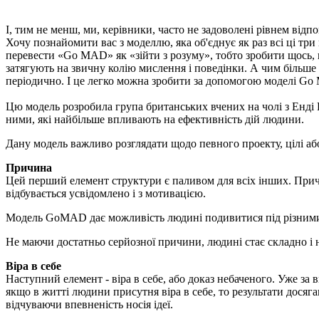
І, тим не менш, ми, керівники, часто не задоволені рівнем відпо
Хочу познайомити вас з моделлю, яка об'єднує як раз всі ці т
перевести «Go MAD» як «зійти з розуму», тобто зробити щось, щ
затягують на звичну колію мислення і поведінки. А чим більше
періодично. І це легко можна зробити за допомогою моделі G
Цю модель розробила група британських вчених на чолі з Енді 
ними, які найбільше впливають на ефективність дій людини.
Дану модель важливо розглядати щодо певного проекту, цілі або 
Причина
Цей перший елемент структури є паливом для всіх інших. Причин
відбувається усвідомлено і з мотивацією.
Модель GoMAD дає можливість людині подивитися під різними к
Не маючи достатньо серйозної причини, людині стає складно і н
Віра в себе
Наступний елемент - віра в себе, або доказ небаченого. Уже за
якщо в житті людини присутня віра в себе, то результати досяг
відчуваючи впевненість носія ідеї.