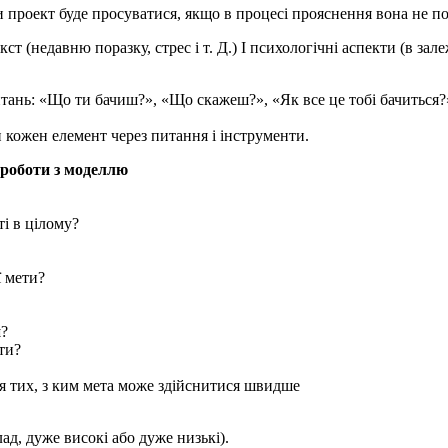
 проект буде просуватися, якщо в процесі прояснення вона не по
т (недавню поразку, стрес і т. Д.) І психологічні аспекти (в зал
итань: «Що ти бачиш?», «Що скажеш?», «Як все це тобі бачиться
 кожен елемент через питання і інструменти.
 роботи з моделлю
ті в цілому?
ї мети?
ш?
ти?
ня тих, з ким мета може здійснитися швидше
ад, дуже високі або дуже низькі).