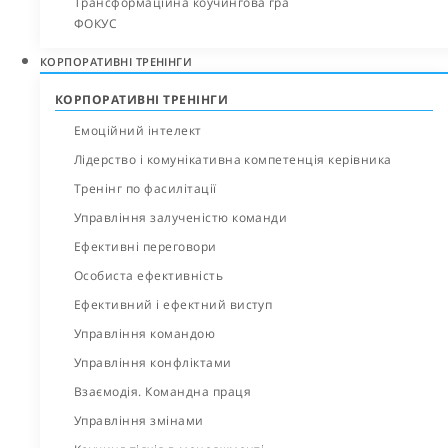
Трансформаційна коучингова гра
ФОКУС
КОРПОРАТИВНІ ТРЕНІНГИ
КОРПОРАТИВНІ ТРЕНІНГИ
Емоційний інтелект
Лідерство і комунікативна компетенція керівника
Тренінг по фасилітації
Управління залученістю команди
Ефективні переговори
Особиста ефективність
Ефективний і ефектний виступ
Управління командою
Управління конфліктами
Взаємодія. Командна праця
Управління змінами