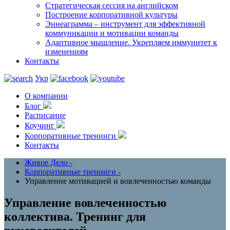
Стратегическая сессия на английском
Построение корпоративной культуры
Эннеаграмма – инструмент для эффективной
коммуникации и мотивации команды
Адаптивное мышление. Укрепляем иммунитет к
изменениям
Контакты
Укр
О компании
Блог
Расписание
Коучинг
Корпоративные тренинги
Контакты
Живое Дело
-
Корпоративные тренинги
-
Управление мотивацией и вовлеченностью команды
Управление вовлеченностью
коллектива. Тренинг для