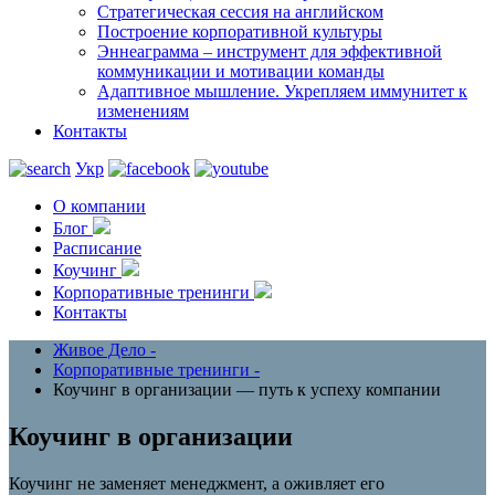
Стратегическая сессия на английском
Построение корпоративной культуры
Эннеаграмма – инструмент для эффективной
коммуникации и мотивации команды
Адаптивное мышление. Укрепляем иммунитет к
изменениям
Контакты
Укр
О компании
Блог
Расписание
Коучинг
Корпоративные тренинги
Контакты
Живое Дело
-
Корпоративные тренинги
-
Коучинг в организации — путь к успеху компании
Коучинг в организации
Коучинг не заменяет менеджмент, а оживляет его