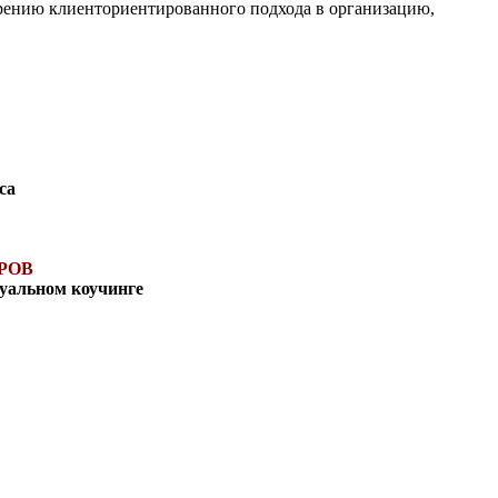
дрению клиенториентированного подхода в организацию,
са
РОВ
дуальном коучинге