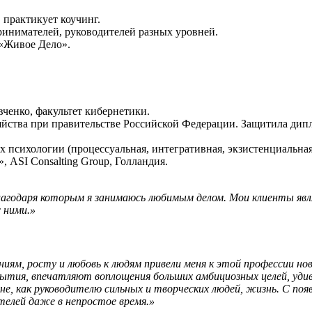
 практикует коучинг.
ринимателей, руководителей разных уровней.
 «Живое Дело».
енко, факультет кибернетики.
йства при правительстве Российской Федерации. Защитила дипл
 психологии (процессуальная, интегративная, экзистенциальная
 ASI Consalting Group, Голландия.
.
благодаря которым я занимаюсь любимым делом. Мои клиенты яв
 ними.»
ениям, росту и любовь к людям привели меня к этой профессии но
тия, впечатляют воплощения больших амбициозных целей, удив
мне, как руководителю сильных и творческих людей, жизнь. С по
телей даже в непростое время.»