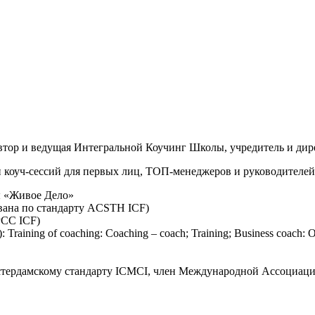
автор и ведущая Интегральной Коучинг Школы, учредитель и ди
 коуч-сессий для первых лиц, ТОП-менеджеров и руководителей
ы «Живое Дело»
вана по стандарту ACSTH ICF)
PCC ICF)
ning of coaching: Coaching – coach; Training; Business coach: O
тердамскому стандарту ICMCI, член Международной Ассоциации