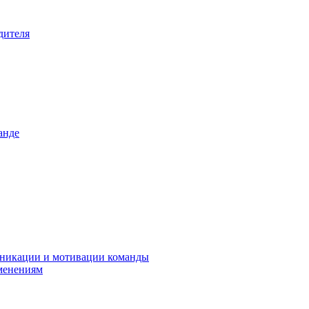
дителя
анде
уникации и мотивации команды
менениям