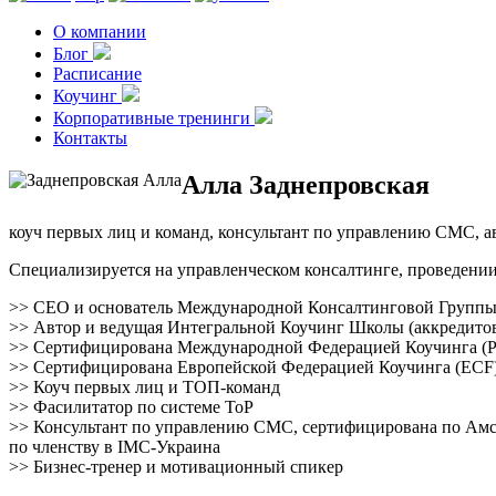
О компании
Блог
Расписание
Коучинг
Корпоративные тренинги
Контакты
Алла Заднепровская
коуч первых лиц и команд, консультант по управлению СМС, 
Специализируется на управленческом консалтинге, проведении
>> СЕО и основатель Международной Консалтинговой Групп
>> Автор и ведущая Интегральной Коучинг Школы (аккредито
>> Сертифицирована Международной Федерацией Коучинга (
>> Сертифицирована Европейской Федерацией Коучинга (ECF): Trai
>> Коуч первых лиц и ТОП-команд
>> Фасилитатор по системе ТоР
>> Консультант по управлению СМС, сертифицирована по Амс
по членству в IMC-Украина
>> Бизнес-тренер и мотивационный спикер