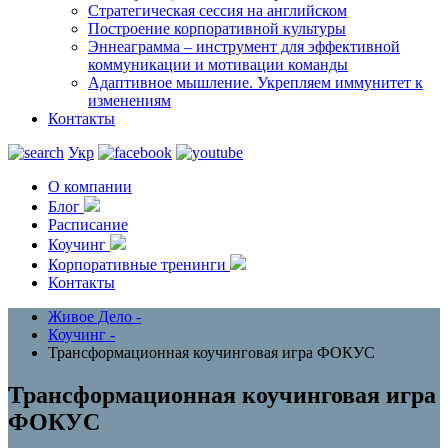
Стратегическая сессия на английском
Построение корпоративной культуры
Эннеаграмма – инструмент для эффективной
коммуникации и мотивации команды
Адаптивное мышление. Укрепляем иммунитет к
изменениям
Контакты
Укр
О компании
Блог
Расписание
Коучинг
Корпоративные тренинги
Контакты
Живое Дело
-
Коучинг
-
Трансформационная коучинговая игра ФОКУС
Трансформационная коучинговая игра
ФОКУС