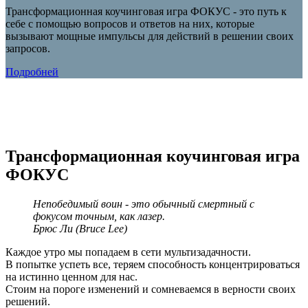
Трансформационная коучинговая игра ФОКУС - это путь к
себе с помощью вопросов и ответов на них, которые
вызывают мощные импульсы для действий в решении своих
запросов.
Подробней
Трансформационная коучинговая игра
ФОКУС
Непобедимый воин - это обычный смертный с
фокусом точным, как лазер.
Брюс Ли (Bruce Lee)
Каждое утро мы попадаем в сети мультизадачности.
В попытке успеть все, теряем способность концентрироваться
на истинно ценном для нас.
Стоим на пороге изменений и сомневаемся в верности своих
решений.