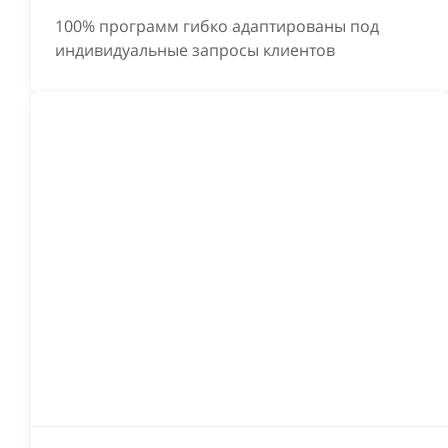
продаж, наш тренинг по эффективным продажам
100% программ гибко адаптированы под
поможет вам в таких продажах:
индивидуальные запросы клиентов
Обучение продавцов эффективному
использованию инструментов продаж.
Улучшение навыков работы с
возражениями.
Улучшение умения "подтолкнуть" к оплате.
Выявление слабых и перспективных
менеджеров по продажам.
Улучшение навыков хороших специалистов
и мотивация слабых сотрудников на
результат.
Повышение эффективности отдела продаж.
Повышение энтузиазма сотрудников к
достижению общих целей компании.
Генерация новых идей и их реализация.